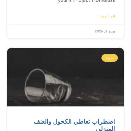
year’s Project Homeless
اقرأ المزيد "
يونيو 3, 2026
مدونة
اضطراب تعاطي الكحول والعنف
المنزلي