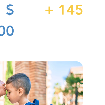
$
+
145
00