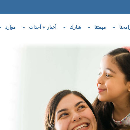
امجنا
مهمتنا
شارك
أخبار + أحداث
موارد