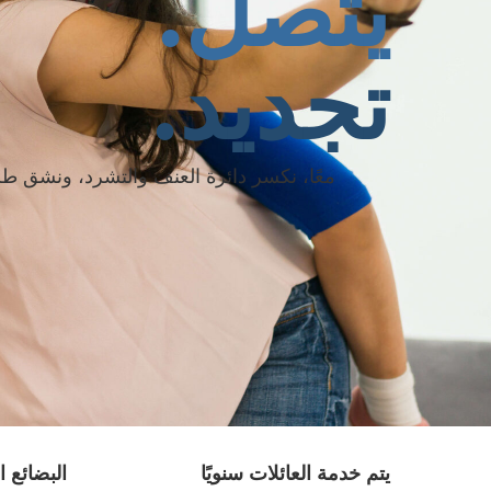
يتصل.
تجديد.
معًا، نكسر دائرة العنف والتشرد، ونشق طرقً
يتم خدمة العائلات سنويًا
البضائع ا