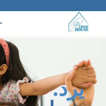
بر
يرد.