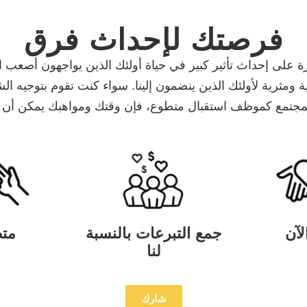
فرصتك لإحداث فرق
ص لديه القدرة على إحداث تأثير كبير في حياة أولئك الذين يواجهون 
 ومثرية لأولئك الذين ينضمون إلينا. سواء كنت تقوم بتوجيه ا
المجتمع كموظف استقبال متطوع، فإن وقتك ومواهبك يمكن أن تعز
لآن
جمع التبرعات بالنسبة
مت
لنا
شارك