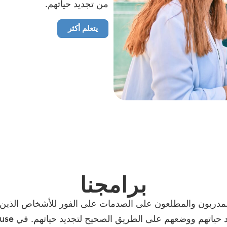
من تجديد حياتهم.
يتعلم أكثر
برامجنا
ومتطوعونا المدربون والمطلعون على الصدمات على الفور للأشخاص الذ
الطريق الصحيح لتجديد حياتهم. في Crisis House، نقدم 3 فئات رئيسية من البرامج: