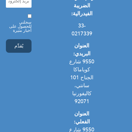
(مطلوب)
الضريبة
التشرد العام
معسكر الأمل
العنف المنزلي
سياسة الخصوصية
الفيدرالية:
موافقة
سجلني
33-
للحصول على
أخبار مثيرة
0217339
العنوان
البريدي:
9550 شارع
كوياماكا
الجناح 101
سانتي،
كاليفورنيا
92071
العنوان
الفعلي:
9550 شارع