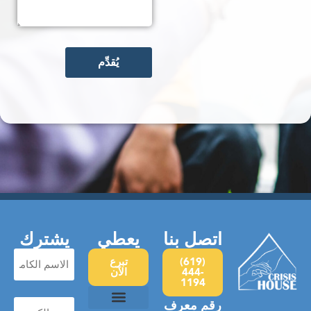
اتصل بنا
يعطي
يشترك
الاسم
(619)
تبرع
444-
الآن
الكامل
1194
(مطلوب)
بريد
رقم معرف
إلكتروني