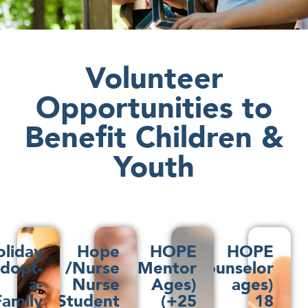
Volunteer
Opportunities to
Benefit Children &
Youth
Holiday
Hope
HOPE
HOPE
Adopt-
Nurse/
Mentor
Counselor
a-
Nurse
(Ages
(ages
Family
Student
25+)
18