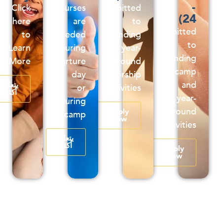
-
Click
Nurses
Committed
24)
here
are
to
Committed
to
needed
attending
to
Learn
during
year-
attending
More!
departure
round
camp
day
mentorship
and
يتعلم
or
activities
أكثر
year-
during
round
Apply
camp
Now
activities
يتعلم
أكثر
Apply
Now