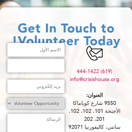
Get In Touch to
Volunteer Today!
الاسم
(مطلوب)
(619) 444-1422
info@crisishouse.org
بريد
إلكتروني
(مطلوب)
العنوان:
Volunteer
9550 شارع كوياماكا
Opportunity
(مطلوب)
الأجنحة 101، 102، 102،
الرسالة
201، 202
سانتي، كاليفورنيا 92071