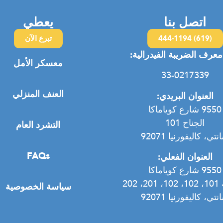
اتصل بنا
يعطي
(619) 444-1194
تبرع الآن
عرف الضريبة الفيدرالية:
معسكر الأمل
33-0217339
العنف المنزلي
العنوان البريدي:
9550 شارع كوياماكا
الجناح 101
التشرد العام
تي، كاليفورنيا 92071
FAQs
العنوان الفعلي:
9550 شارع كوياماكا
 202
سياسة الخصوصية
تي، كاليفورنيا 92071