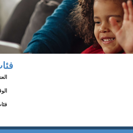
فئات
العن
الوق
فئا