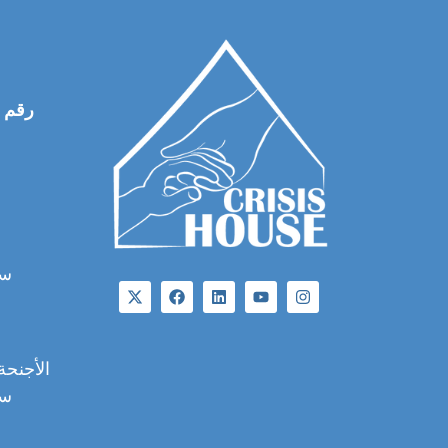
رقم م
سان
الأجنحة 101، 102، 102، 201،
سان