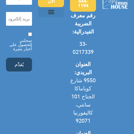
444-
الآن
الكامل
1194
(مطلوب)
بريد
رقم معرف
إلكتروني
(مطلوب)
الضريبة
التشرد العام
معسكر الأمل
العنف المنزلي
سياسة الخصوصية
الفيدرالية:
موافقة
سجلني
33-
للحصول على
أخبار مثيرة
0217339
العنوان
البريدي:
9550 شارع
كوياماكا
الجناح 101
سانتي،
كاليفورنيا
92071
العنوان