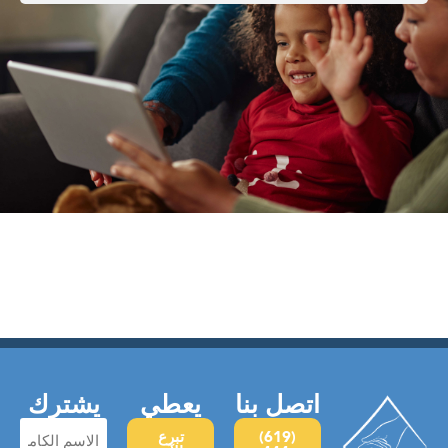
اتصل بنا
يعطي
يشترك
الاسم
(619)
تبرع