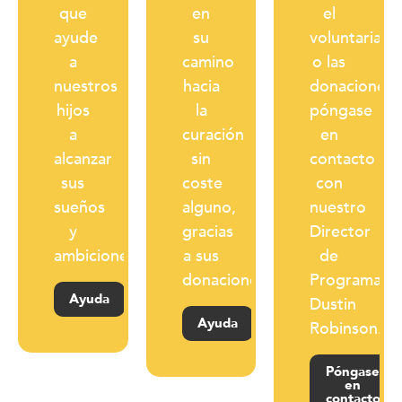
que
en
el
ayude
su
voluntariado
a
camino
o las
nuestros
hacia
donaciones,
hijos
la
póngase
a
curación
en
alcanzar
sin
contacto
sus
coste
con
sueños
alguno,
nuestro
y
gracias
Director
ambiciones.
a sus
de
donaciones.
Programas,
Ayuda
Dustin
Ayuda
Robinson.
Póngase
en
contacto