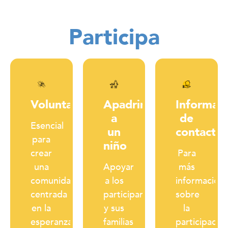
Participa
Voluntario
Apadrina
Informac
a
de
Esencial
un
contacto
para
niño
crear
Para
una
Apoyar
más
comunidad
a los
información
centrada
participantes
sobre
en la
y sus
la
esperanza,
familias
participación