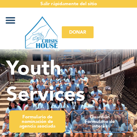
Salir rápidamente del sitio
DONAR
Youth
Services
Formulario de
Guardián
nominación de
Formulario de
agencia asociada
interés