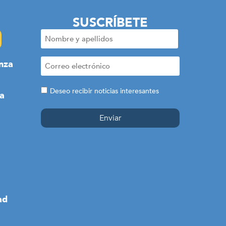
SUSCRÍBETE
Nombre
y
apellidos
Correo
nza
electrónico
(Obligatorio)
(Obligatorio)
Consentimiento
Deseo recibir noticias interesantes
a
ad