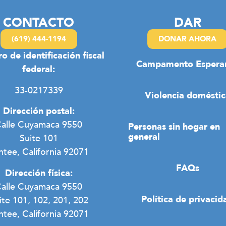
CONTACTO
DAR
(619) 444-1194
DONAR AHORA
 de identificación fiscal
Campamento Espera
federal:
33-0217339
Violencia doméstic
Dirección postal:
alle Cuyamaca 9550
Personas sin hogar en
general
Suite 101
ntee, California 92071
FAQs
Dirección física:
alle Cuyamaca 9550
Política de privacid
ite 101, 102, 201, 202
ntee, California 92071