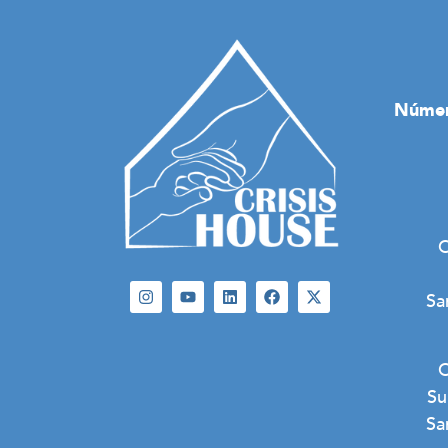
Número
C
Sa
C
Su
Sa