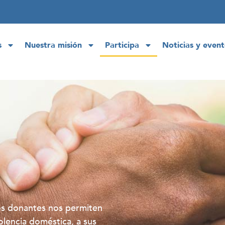
s
Nuestra misión
Participa
Noticias y event
os donantes nos permiten
olencia doméstica, a sus