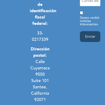
(Obligatorio)
de
Campamento Esperanza
Violencia doméstica
Personas sin hogar en general
Política de privacidad
identificación
Consentimien
fiscal
Deseo recibir
noticias
federal:
interesantes
33-
0217339
Dirección
postal:
Calle
Cuyamaca
9550
Suite 101
Santee,
California
92071