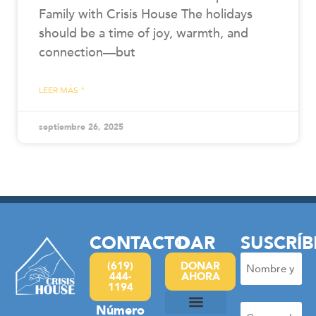
Family with Crisis House The holidays
should be a time of joy, warmth, and
connection—but
LEER MÁS "
septiembre 26, 2025
CONTACTO
DAR
SUSCRÍB
Nombre
(619)
DONAR
444-
AHORA
y
1194
apellidos
Correo
Número
(Obligatorio)
electrónico