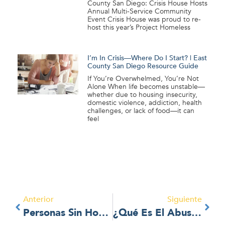
County San Diego: Crisis House Hosts
Annual Multi-Service Community
Event Crisis House was proud to re-
host this year’s Project Homeless
I’m In Crisis—Where Do I Start? | East
County San Diego Resource Guide
If You’re Overwhelmed, You’re Not
Alone When life becomes unstable—
whether due to housing insecurity,
domestic violence, addiction, health
challenges, or lack of food—it can
feel
Anterior
Siguiente
Personas Sin Hogar, Enfermedades Mentales Y Drogodependencia
¿Qué Es El Abuso Financiero?